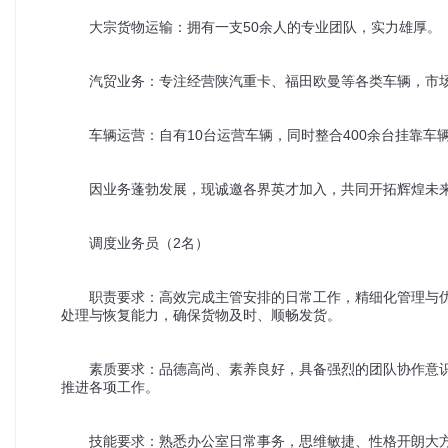
50
大宗货物运输：拥有一支
余人的专业团队，实力雄厚。
汽贸业务：专注经营陕汽重卡、福田欧曼等各类车辆，市
10
400
车辆运营：自有
台运营车辆，同时整合
余台挂靠车
因业务蓬勃发展，现诚邀各界英才加入，共同开拓辉煌未
2
调度业务员（
名）
职责要求：高效完成主管安排的日常工作，精细化管理与
处理与恢复能力，确保货物及时、顺畅发货。
素质要求：品德高尚、素养良好，具备强烈的团队协作意
推进各项工作。
技能要求：熟悉办公室日常事务，思维敏捷、性格开朗大